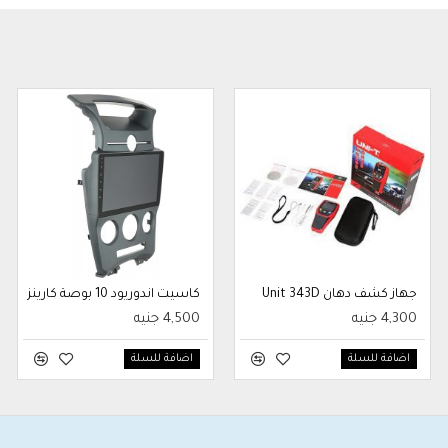
جهاز كشف دهان Unit 343D
كاسيت اندوريود 10 بوصة كارينز
4,300 جنيه
4,500 جنيه
اضافة للسلة
اضافة للسلة