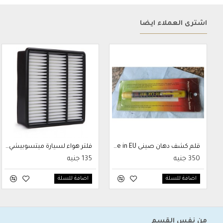
اشترى العملاء ايضاً
قلم كشف دهان صينى Made in EU
فلتر هواء لسيارة ميتسوبيشي لانسر من داويها Q4KAFMR552951
350 جنيه
135 جنيه
اضافة للسلة
اضافة للسلة
من نفس القسم