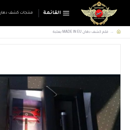
القائمة
منتجات كشف دهان 
قلم كشف دهان MADE IN EU بعلبة