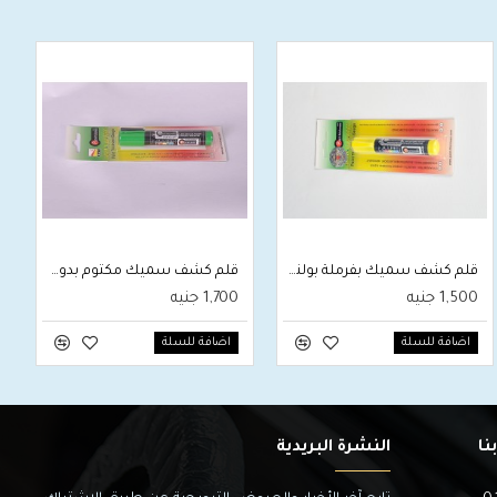
قلم كشف سميك بفرملة بولندى Paint Thickness
قلم كشف سميك مكتوم بدون فرملة ‫Paint Thickness
1,500 جنيه
1,700 جنيه
اضافة للسلة
اضافة للسلة
نا
النشرة البريدية