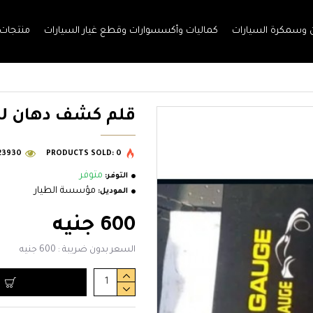
وسمكرة السيارات
كماليات وأكسسوارات وقطع غيار السيارات
منتجات
قلم كشف دهان MADE IN EU بعلبة
23930
PRODUCTS SOLD: 0
متوفر
التوفر:
مؤسسة الطيار
الموديل:
600 جنيه
السعر بدون ضريبة : 600 جنيه
ا