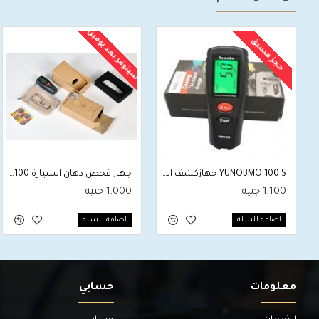
سيتوفر بعد يومين
حجز مسبق
YUNOBMO 100 S جهازكشف الدهان
جهاز فحص دهان السيارة YUN100
1,100 جنيه
1,000 جنيه
اضافة للسلة
اضافة للسلة
معلومات
حسابي