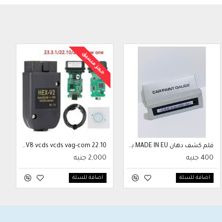
حجز مسبق
قلم كشف دهان MADE IN EU بعلبة
22.10 VAG COM 23.3 Popular Vcds OBD2 Scanner 2023 Francais Hex V2 For VW AUDI Skoda Seat Vag Diagnostic Tool Atmega162+16V8 vcds vcds vag-com
400 جنيه
2,000 جنيه
اضافة للسلة
اضافة للسلة