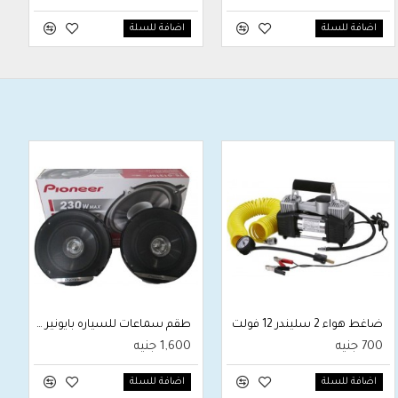
اضافة للسلة
اضافة للسلة
ضاغط هواء 2 سليندر 12 فولت
طقم سماعات للسياره بايونير مدور موديل:TS-G1310F 230 وات 13 سم 4 اوم 96 هرتز 5 بوصه مكبر صوت مزدوج
700 جنيه
1,600 جنيه
اضافة للسلة
اضافة للسلة