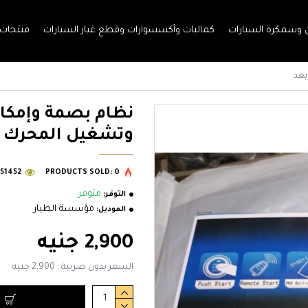
وسمكرة السيارات
كماليات وأكسسوارات وقطع غيار السيارات
منتجات
بعد
نظام بصمة وإمكان
وتشغيل المحرك ع
51452
PRODUCTS SOLD: 0
متوفر
التوفر:
مؤسسة الطيار
الموديل:
2,900 جنيه
السعر بدون ضريبة : 2,900 جنيه
ا