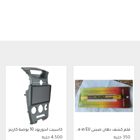
قلم كشف دهان صينى Made in EU
كاسيت اندوريود 10 بوصة كارينز
350 جنيه
4,500 جنيه