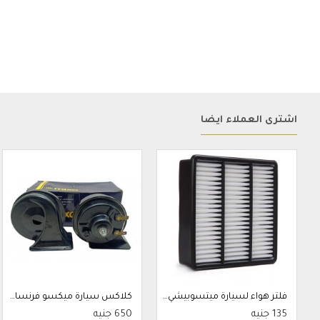
اشترى العملاء ايضاً
فلتر هواء لسيارة ميتسوبيشي لانسر من داويها Q4KAFMR552951
كلاكس سيارة ميكسو فرنساوي - 2 قطعة - كابر 1129
135 جنيه
650 جنيه